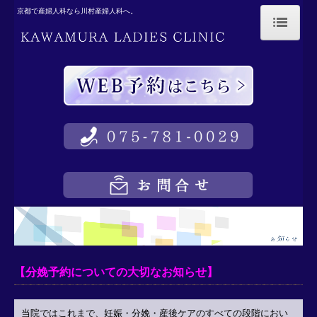
京都で産婦人科なら川村産婦人科へ。
HOME
医院概要
院長・スタッフ紹介
医院ガイド
院内ツアー
入院のご案内
ニューボーンフォト
【分娩予約についての大切なお知らせ】
産前産後のケア
シェフのこだわり
当院ではこれまで、妊娠・分娩・産後ケアのすべての段階におい