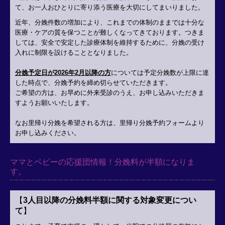
て、お一人おひとりに寄り添う医療を大切にしてまいりました。
よくあるご質問
近年、分娩件数の増加により、これまでの体制のままでは十分な
医療・ケアの質を保つことが難しくなってきております。つきま
産後ケア入院
しては、安全で安定した診療体制を維持するために、分娩の受け
入れに制限を設けることとなりました。
分娩予定日が2026年2月以降の方
については予定分娩数が上限に達
した時点で、分娩予約を締め切らせていただきます。
ご希望の方は、お早めに外来受診のうえ、お申し込みいただきま
すようお願いいたします。
なお里帰り分娩を希望される方は、里帰り分娩予約フォームより
お申し込みください。
ママとベビーの応援団情報！分娩料が半額になりま
す。
【
3人
目以降の分娩料半額に関する対象変更につい
て
】