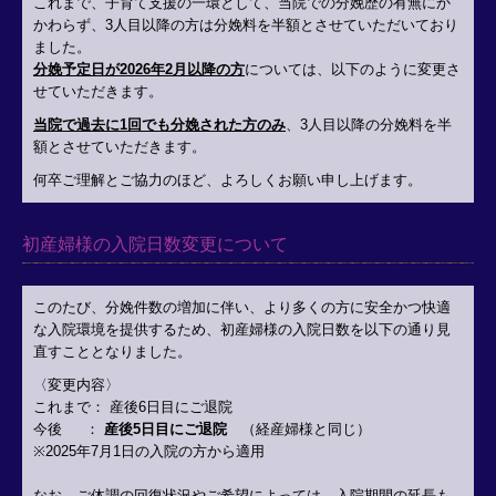
これまで、
子育て支援の一環として、
当院での分娩歴の有無にか
かわらず、
3
人目以降の方は分娩料を半額
とさせていただいており
ました。
分娩予定日が2026年2月以降の方
については、
以下のように変更さ
せていただきます。
当院で過去に
1
回でも分娩された方のみ
、
3
人目以降の分娩料を半
額とさせていただきます。
何卒ご理解とご協力のほど、よろしくお願い申し上げます。
初産婦様の入院日数変更について
このたび、分娩件数の増加に伴い、より多くの方に安全かつ快適
な入院環境を提供するため、初産婦様の入院日数を以下の通り見
直すこととなりました。
〈変更内容〉
これまで： 産後
6
日目にご退院
今後 ：
産後
5
日目にご退院
（経産婦様と同じ）
※
2025
年
7
月
1
日の入院の方から適用
なお、ご体調の回復状況やご希望によっては、入院期間の延長も