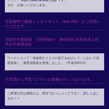
ミリア」
https://www.familiar.co.jp/
です。
ぜひ、お使いくださいませ。
全室無料で無線インターネット（free Wifi）がご利用い
ただけます。
当院非常勤医師 川村明緒が 第65回日本産科婦人科
学会学術講演会
ワークショップ「母体死亡リスクの低下をめざして」において演
題発表し、優秀演題賞を受賞しました。（平成25年5月）
子宮頚がん予防ワクチンの接種を行っております。
ご希望の方は来院の上、受付でおっしゃって下さい。
詳しくはこ
ちら＞＞