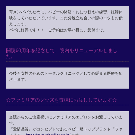
育メンパパのために、ベビーの沐浴・おむつ替えの練習、妊婦体
験をしていただいています。また分娩立ち会いの際のコツもお伝
えします。
パパに好評です！！ ご予約はお早い目に、受付まで。
開院60周年を記念して、院内をリニューアルしまし
た。
今後も女性のためのトータルクリニックとして心暖まる医療をめ
ざします。
☆ファミリアのグッズを皆様にお渡ししています☆
当院からのご出産祝いにファミリアのエプロンをお渡ししていま
す。
『愛情品質』がコンセプトであるベビー服トップブランド「ファ