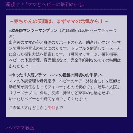
産後ケア ’ママとベビーの最初の一歩’
～赤ちゃんの笑顔は、まずママの元気から！～
●
助産師マンツーマンプラン
（約1時間/ 2160円ハーブティーつ
き）
出産後のママの心と身体のサポートのため、助産師がマンツーマ
ンで母乳や育児の相談にのります。トラブルを解消して一人一人
に合った授乳方法を提案します。（母乳マッサージ、授乳指導、
ベビーの体重管理、育児相談など）完全予約制なのでその時間は
あなただけ！！
●
ゆったり入院プラン -ママの産後の回復のお手伝い-
ママの体調管理や母乳指導、ベビーのケア（沐浴含む）を医師と
助産師が責任をもってフォローするので安心です。通常の入院よ
りリーズナブル。料理、洗濯、掃除など家事の心配をせずに、
ゆったりベビーとの時間を過ごしてください。
ご希望の方はどちらも
受付
まで
パパママ教室