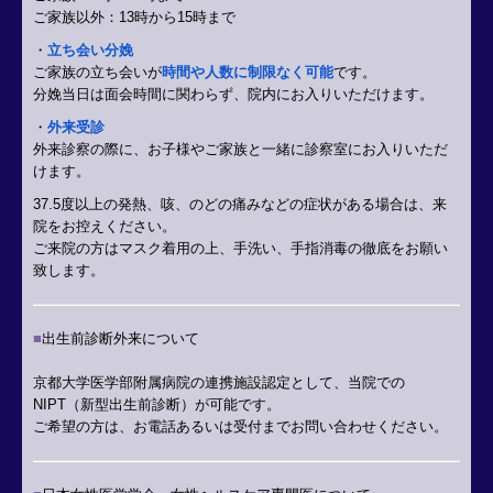
ご家族以外：13時から15時まで
・
立ち会い分娩
ご家族の立ち会いが
時間や人数に制限なく可能
です。
分娩当日は面会時間に関わらず、院内にお入りいただけます。
・
外来受診
外来診察の際に、
お子様やご家族と一緒に診察室にお入りいただ
けます
。
37.5度以上の発熱、咳、のどの痛みなどの症状がある場合は、来
院をお控えください。
ご来院の方はマスク着用の上、手洗い、手指消毒の徹底をお願い
致します。
■
出生前診断外来について
京都大学医学部附属病院の連携施設認定として、当院での
NIPT（新型出生前診断）が可能です。
ご希望の方は、お電話あるいは受付までお問い合わせください。