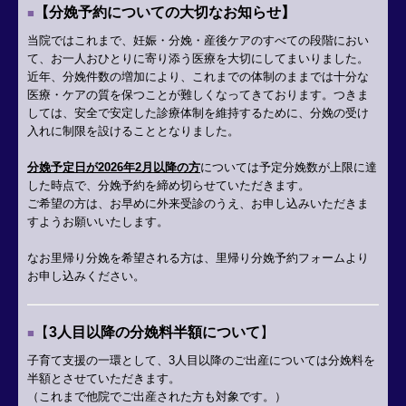
【分娩予約についての大切なお知らせ】
■
当院ではこれまで、妊娠・分娩・産後ケアのすべての段階におい
て、お一人おひとりに寄り添う医療を大切にしてまいりました。
近年、分娩件数の増加により、これまでの体制のままでは十分な
医療・ケアの質を保つことが難しくなってきております。つきま
しては、安全で安定した診療体制を維持するために、分娩の受け
入れに制限を設けることとなりました。
分娩予定日が2026年2月以降の方
については予定分娩数が上限に達
した時点で、分娩予約を締め切らせていただきます。
ご希望の方は、お早めに外来受診のうえ、お申し込みいただきま
すようお願いいたします。
なお里帰り分娩を希望される方は、里帰り分娩予約フォームより
お申し込みください。
【
3人
目以降の分娩料半額について
】
■
子育て支援の一環として、
3
人目以降のご出産については分娩料を
半額
とさせていただきます。
（これまで
他院でご出産された方も対象です。）