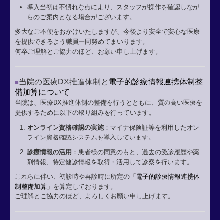
導入当初は不慣れな点により、スタッフが操作を確認しなが
らのご案内となる場合がございます。
多大なご不便をおかけいたしますが、今後より安全で安心な医療
を提供できるよう職員一同努めてまいります。
何卒ご理解とご協力のほど、お願い申し上げます。
当院の医療DX推進体制と
電子的診療情報連携体制整
■
備加算について
当院は、医療DX推進体制の整備を行うとともに、質の高い医療を
提供するために以下の取り組みを行っています。
オンライン資格確認の実施
：マイナ保険証等を利用したオン
ライン資格確認システムを導入しています。
診療情報の活用
：患者様の同意のもと、過去の受診履歴や薬
剤情報、特定健診情報を取得・活用して診察を行います。
これらに伴い、初診時や再診時に所定の「
電子的診療情報連携体
制整備加算」
を
算定しております。
ご理解とご協力のほど、よろしくお願い申し上げます。