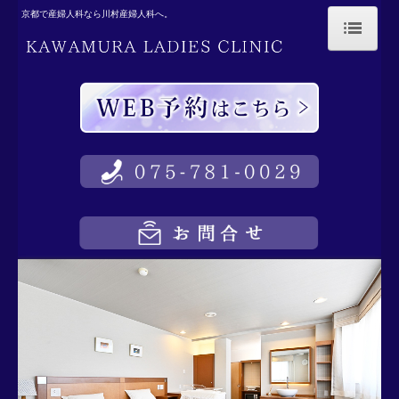
京都で産婦人科なら川村産婦人科へ。
HOME
医院概要
院長・スタッフ紹介
医院ガイド
院内ツアー
入院のご案内
ニューボーンフォト
産前産後のケア
シェフのこだわり