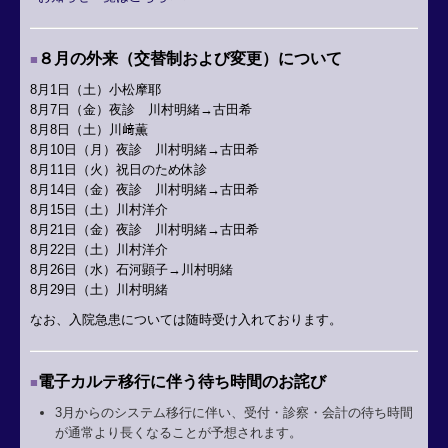
８
月の外来（交替制お
よび変更）について
■
8月1日（土）
小松摩耶
8月7日（金
）夜診
川村明緒→
古田希
8月8日（土）川﨑薫
8月10日（
月
）夜診 川村明緒→
古田希
8月11日（火）祝日のため休診
8月14日（金
）夜診
川村明緒→
古田希
8月15日（土）
川村洋介
8月21日（金
）夜診
川村明緒→
古田希
8月22日（土）
川村洋介
8月26日
（水）石河顕子→
川村明緒
8月29日（土）
川村明緒
なお、入院急患については随時受け入れております。
電子カルテ移行に伴う待ち時間のお詫び
■
3月からのシステム移行に伴い、受付・診察・会計の待ち時間
が通常より長くなることが予想されます。