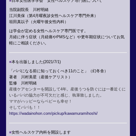
■
日本女性医学学会 女性ヘルスケア専門医について
当院副院長 川村明緒
江川美保（第4月曜夜診女性ヘルスケア専門外来）
垣田真以子（火曜午後女性内科）
は学会が定める女性ヘルスケア専門医です。
月経に伴う症状（月経痛やPMSなど）や更年期症状についてお気
軽にご相談ください。
■
本を出版しました(2021/7/1)
「パパになる前に知っておくべき11のこと」
（幻冬舎）
著者 川村美星（産後ケアリスト）
監修 川村明緒
産後ケアセンターを開設して4年。産後うつを防ぐには一番近くに
いるパパの協力が不可欠だと感じ、執筆致しました。
ママがハッピーならベビーも幸せ！
そしてパパも！！
https://wadainohon.com/pickup/kawamuramihoshi/
■
女性ヘルスケア内科を開設します