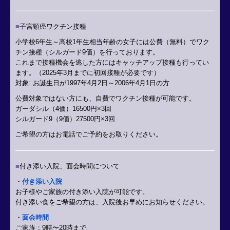
■
子宮頸癌ワクチン接種
小学校6年生～高校1年生相当年齢の女子には公費（無料）でワク
チン接種
（シルガード9価）
を行っております。
これまで接種機会を逃した方には
キャッチアップ接種も行ってい
ます。（
2025年3月までに初回接種が必要です）
対象: お誕生日が1997年4月2日～2006年4月1日の方
公費対象ではない方にも、自費でワクチン接種が可能です。
ガーダシル（4価）16500円×3回
シルガード9（9価）27500円×3回
ご希望の方はお電話でご予約をお取りください。
■
付き添い入院、
面会時間について
・
付き添い入院
お子様やご家族の付き添い入院が可能です。
付き添い食をご希望の方は、入院後お早めにお知らせください。
・
面会時間
ご家族：9時〜20時まで