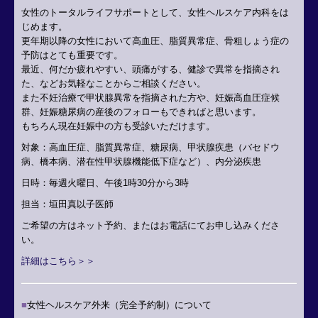
女性のトータルライフサポートとして、女性ヘルスケア内科をは
じめます。
更年期以降の女性において高血圧、脂質異常症、骨粗しょう症の
予防はとても重要です。
最近、何だか疲れやすい、頭痛がする、健診で異常を指摘され
た、などお気軽なことからご相談ください。
また不妊治療で甲状腺異常を指摘された方や、妊娠高血圧症候
群、妊娠糖尿病の産後のフォローもできればと思います。
もちろん現在妊娠中の方も受診いただけます。
対象：高血圧症、
脂質異常症、糖尿病、甲状腺疾患（バセドウ
病、橋本病、潜在性甲状腺機能低下症など）、内分泌疾患
日時：毎週火曜日、午後1時30分から3時
担当：垣田真以子医師
ご希望の方はネット予約、またはお電話にてお申し込みくださ
い。
詳細はこちら＞＞
■
女性ヘルスケア外来（完全予約制）について