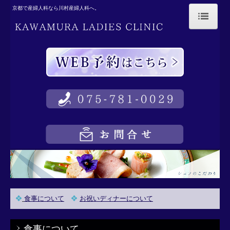
京都で産婦人科なら川村産婦人科へ。
HOME
医院概要
院長・スタッフ紹介
医院ガイド
院内ツアー
入院のご案内
ニューボーンフォト
❖
食事について
❖
お祝いディナーについて
産前産後のケア
シェフのこだわり
食事について